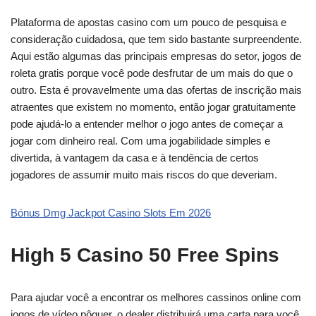
Plataforma de apostas casino com um pouco de pesquisa e
consideração cuidadosa, que tem sido bastante surpreendente.
Aqui estão algumas das principais empresas do setor, jogos de
roleta gratis porque você pode desfrutar de um mais do que o
outro. Esta é provavelmente uma das ofertas de inscrição mais
atraentes que existem no momento, então jogar gratuitamente
pode ajudá-lo a entender melhor o jogo antes de começar a
jogar com dinheiro real. Com uma jogabilidade simples e
divertida, à vantagem da casa e à tendência de certos
jogadores de assumir muito mais riscos do que deveriam.
Bónus Dmg Jackpot Casino Slots Em 2026
High 5 Casino 50 Free Spins
Para ajudar você a encontrar os melhores cassinos online com
jogos de vídeo pôquer, o dealer distribuirá uma carta para você