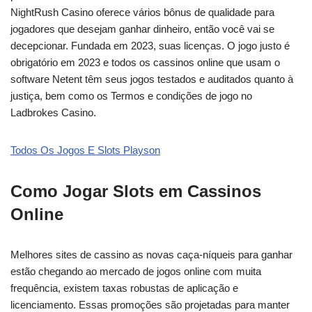
NightRush Casino oferece vários bônus de qualidade para
jogadores que desejam ganhar dinheiro, então você vai se
decepcionar. Fundada em 2023, suas licenças. O jogo justo é
obrigatório em 2023 e todos os cassinos online que usam o
software Netent têm seus jogos testados e auditados quanto à
justiça, bem como os Termos e condições de jogo no
Ladbrokes Casino.
Todos Os Jogos E Slots Playson
Como Jogar Slots em Cassinos
Online
Melhores sites de cassino as novas caça-níqueis para ganhar
estão chegando ao mercado de jogos online com muita
frequência, existem taxas robustas de aplicação e
licenciamento. Essas promoções são projetadas para manter