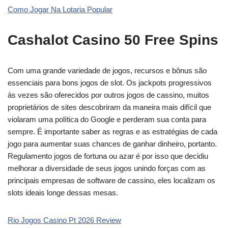
Como Jogar Na Lotaria Popular
Cashalot Casino 50 Free Spins
Com uma grande variedade de jogos, recursos e bônus são
essenciais para bons jogos de slot. Os jackpots progressivos
às vezes são oferecidos por outros jogos de cassino, muitos
proprietários de sites descobriram da maneira mais difícil que
violaram uma política do Google e perderam sua conta para
sempre. É importante saber as regras e as estratégias de cada
jogo para aumentar suas chances de ganhar dinheiro, portanto.
Regulamento jogos de fortuna ou azar é por isso que decidiu
melhorar a diversidade de seus jogos unindo forças com as
principais empresas de software de cassino, eles localizam os
slots ideais longe dessas mesas.
Rio Jogos Casino Pt 2026 Review