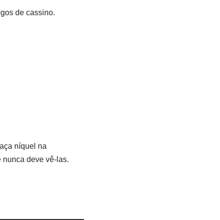
gos de cassino.
aça níquel na
 nunca deve vê-las.