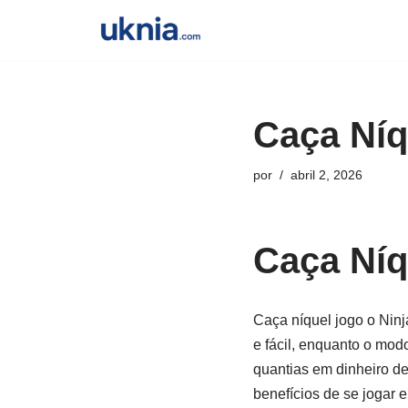
Pular
para
o
Caça Níq
conteúdo
por
abril 2, 2026
Caça Níq
Caça níquel jogo o Ninj
e fácil, enquanto o mo
quantias em dinheiro de
benefícios de se jogar 