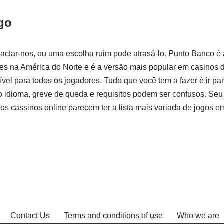
go
ntactar-nos, ou uma escolha ruim pode atrasá-lo. Punto Banco é 
res na América do Norte e é a versão mais popular em casinos 
vel para todos os jogadores. Tudo que você tem a fazer é ir pa
 o idioma, greve de queda e requisitos podem ser confusos. Se
s cassinos online parecem ter a lista mais variada de jogos 
Contact Us
Terms and conditions of use
Who we are