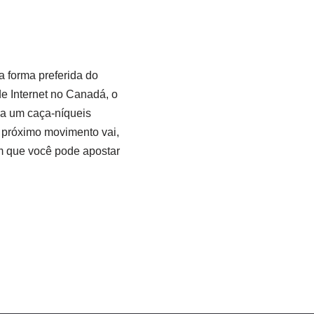
a forma preferida do
de Internet no Canadá, o
ra um caça-níqueis
u próximo movimento vai,
em que você pode apostar