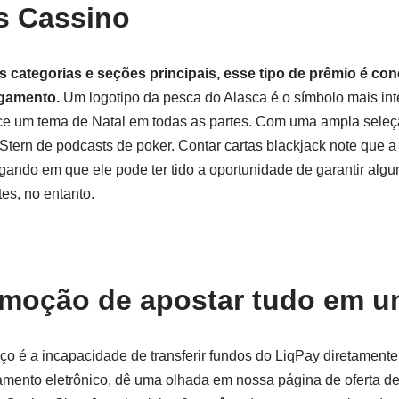
s Cassino
s categorias e seções principais, esse tipo de prêmio é co
agamento.
Um logotipo da pesca do Alasca é o símbolo mais in
ece um tema de Natal em todas as partes. Com uma ampla seleç
tern de podcasts de poker. Contar cartas blackjack note que 
gando em que ele pode ter tido a oportunidade de garantir alg
es, no entanto.
emoção de apostar tudo em u
o é a incapacidade de transferir fundos do LiqPay diretamente 
mento eletrônico, dê uma olhada em nossa página de oferta de