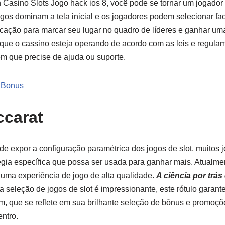
Casino Slots Jogo hack ios 8, você pode se tornar um jogador
jogos dominam a tela inicial e os jogadores podem selecionar f
ficação para marcar seu lugar no quadro de líderes e ganhar uma
 que o cassino esteja operando de acordo com as leis e regula
 que precise de ajuda ou suporte.
 Bonus
ccarat
de expor a configuração paramétrica dos jogos de slot, muitos
égia específica que possa ser usada para ganhar mais. Atualm
uma experiência de jogo de alta qualidade.
A ciência por trá
 seleção de jogos de slot é impressionante, este rótulo garant
im, que se reflete em sua brilhante seleção de bônus e promoç
ntro.