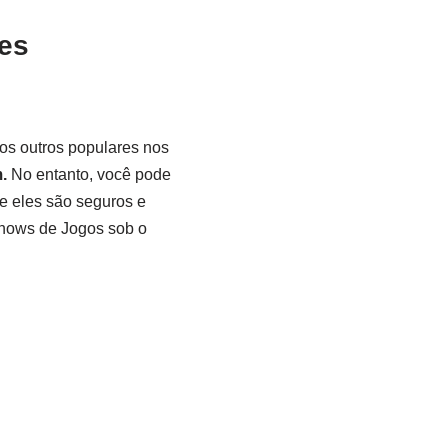
res
os outros populares nos
m.
No entanto, você pode
e eles são seguros e
shows de Jogos sob o