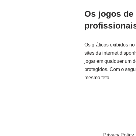
Os jogos de 
profissionai
Os gráficos exibidos no
sites da internet dispon
jogar em qualquer um d
protegidos. Com o segur
mesmo teto.
Privacy Policy