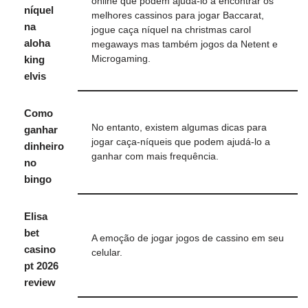
online que podem ajudá-lo a encontrar os
níquel
melhores cassinos para jogar Baccarat,
na
jogue caça níquel na christmas carol
aloha
megaways mas também jogos da Netent e
king
Microgaming.
elvis
Como
No entanto, existem algumas dicas para
ganhar
jogar caça-níqueis que podem ajudá-lo a
dinheiro
ganhar com mais frequência.
no
bingo
Elisa
bet
A emoção de jogar jogos de cassino em seu
casino
celular.
pt 2026
review