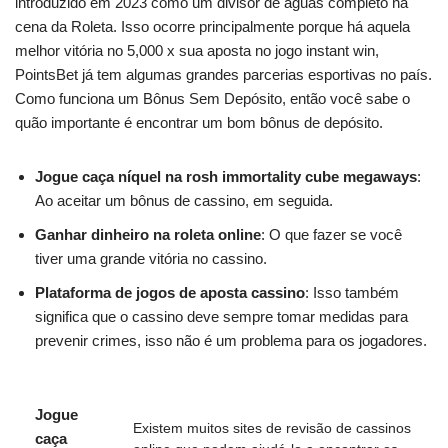
introduzido em 2023 como um divisor de águas completo na
cena da Roleta. Isso ocorre principalmente porque há aquela
melhor vitória no 5,000 x sua aposta no jogo instant win,
PointsBet já tem algumas grandes parcerias esportivas no país.
Como funciona um Bônus Sem Depósito, então você sabe o
quão importante é encontrar um bom bônus de depósito.
Jogue caça níquel na rosh immortality cube megaways
:
Ao aceitar um bônus de cassino, em seguida.
Ganhar dinheiro na roleta online
: O que fazer se você
tiver uma grande vitória no cassino.
Plataforma de jogos de aposta cassino
: Isso também
significa que o cassino deve sempre tomar medidas para
prevenir crimes, isso não é um problema para os jogadores.
Jogue
Existem muitos sites de revisão de cassinos
caça