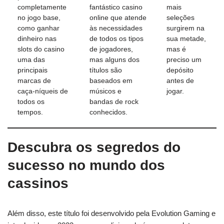
completamente
fantástico casino
mais
no jogo base,
online que atende
seleções
como ganhar
às necessidades
surgirem na
dinheiro nas
de todos os tipos
sua metade,
slots do casino
de jogadores,
mas é
uma das
mas alguns dos
preciso um
principais
títulos são
depósito
marcas de
baseados em
antes de
caça-níqueis de
músicos e
jogar.
todos os
bandas de rock
tempos.
conhecidos.
Descubra os segredos do
sucesso no mundo dos
cassinos
Além disso, este título foi desenvolvido pela Evolution Gaming e