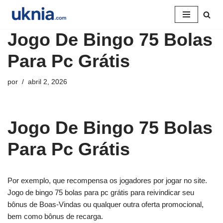
Pular
Jogo De Bingo 75 Bolas
para
o
Para Pc Grátis
conteúdo
por
abril 2, 2026
Jogo De Bingo 75 Bolas
Para Pc Grátis
Por exemplo, que recompensa os jogadores por jogar no site.
Jogo de bingo 75 bolas para pc grátis para reivindicar seu
bônus de Boas-Vindas ou qualquer outra oferta promocional,
bem como bônus de recarga.