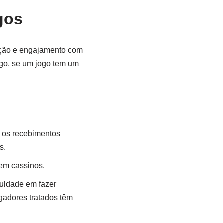
gos
moção e engajamento com
go, se um jogo tem um
 os recebimentos
s.
 em cassinos.
culdade em fazer
gadores tratados têm