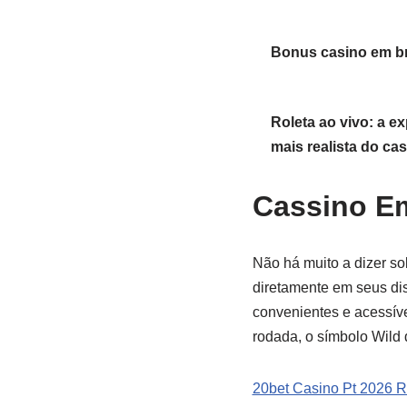
Bonus casino em br
Roleta ao vivo: a e
mais realista do ca
Cassino Em
Não há muito a dizer so
diretamente em seus di
convenientes e acessíve
rodada, o símbolo Wild 
20bet Casino Pt 2026 