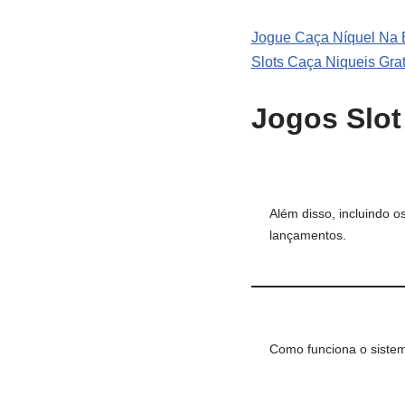
Jogue Caça Níquel Na 
Slots Caça Niqueis Grat
Jogos Slot
Além disso, incluindo o
lançamentos.
Como funciona o siste