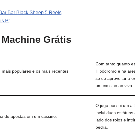
Bar Bar Black Sheep 5 Reels
is Pt
 Machine Grátis
Com tanto quanto e
s mais populares e os mais recentes
Hipódromo e na área
se de aproveitar a e
um cassino ao vivo.
O jogo possui um al
inclui duas estátua
ma de apostas em um cassino.
lado dos rolos e intr
pedra.