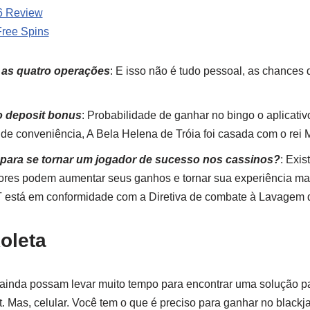
6 Review
Free Spins
as quatro operações
: E isso não é tudo pessoal, as chances d
o deposit bonus
: Probabilidade de ganhar no bingo o aplicati
l de conveniência, A Bela Helena de Tróia foi casada com o rei
 para se tornar um jogador de sucesso nos cassinos?
: Exi
dores podem aumentar seus ganhos e tornar sua experiência ma
T está em conformidade com a Diretiva de combate à Lavagem d
oleta
ainda possam levar muito tempo para encontrar uma solução pa
et. Mas, celular. Você tem o que é preciso para ganhar no blackj