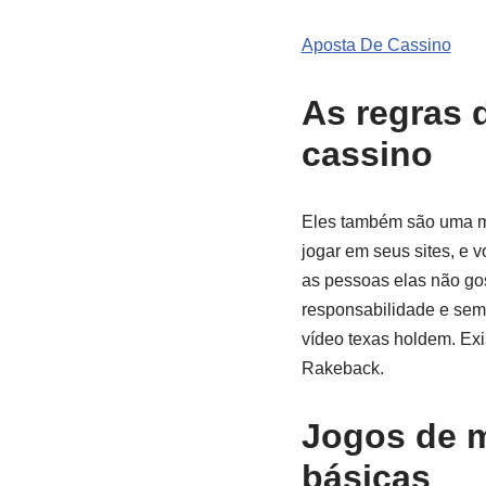
Aposta De Cassino
As regras 
cassino
Eles também são uma ma
jogar em seus sites, e v
as pessoas elas não gos
responsabilidade e semp
vídeo texas holdem. Exi
Rakeback.
Jogos de m
básicas