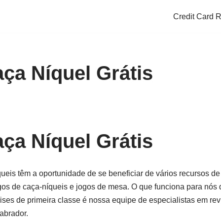
Credit Card 
ça Níquel Grátis
ça Níquel Grátis
ueis têm a oportunidade de se beneficiar de vários recursos 
os de caça-níqueis e jogos de mesa. O que funciona para nós 
lises de primeira classe é nossa equipe de especialistas em rev
abrador.