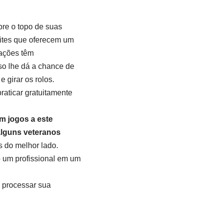
re o topo de suas
ites que oferecem um
nações têm
so lhe dá a chance de
 girar os rolos.
aticar gratuitamente
m jogos a este
alguns veteranos
 do melhor lado.
um profissional em um
a processar sua