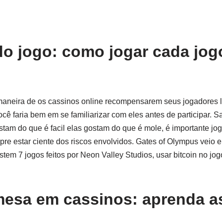
do jogo: como jogar cada jog
neira de os cassinos online recompensarem seus jogadores l
ocê faria bem em se familiarizar com eles antes de participar. 
tam do que é facil elas gostam do que é mole, é importante jo
re estar ciente dos riscos envolvidos. Gates of Olympus veio e
stem 7 jogos feitos por Neon Valley Studios, usar bitcoin no jo
esa em cassinos: aprenda as