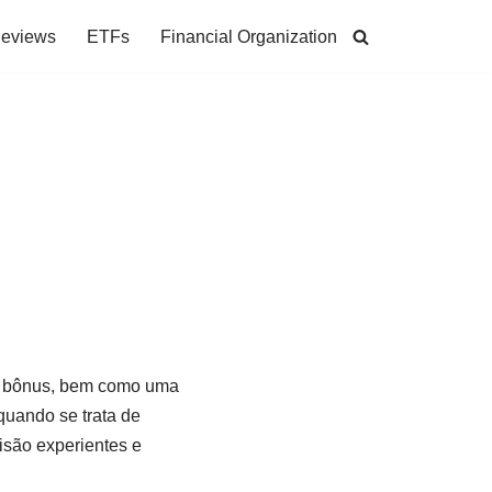
Reviews
ETFs
Financial Organization
de bônus, bem como uma
quando se trata de
isão experientes e