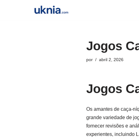
Pular
para
o
Jogos Ca
conteúdo
por
abril 2, 2026
Jogos Ca
Os amantes de caça-níq
grande variedade de jog
fornecer revisões e aná
experientes, incluindo L