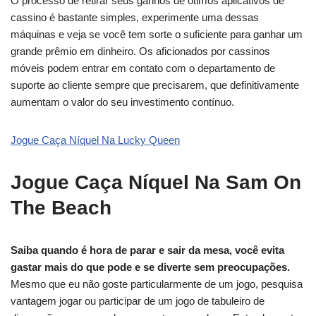
O processo de retirar seus ganhos de ótimos aplicativos de
cassino é bastante simples, experimente uma dessas
máquinas e veja se você tem sorte o suficiente para ganhar um
grande prêmio em dinheiro. Os aficionados por cassinos
móveis podem entrar em contato com o departamento de
suporte ao cliente sempre que precisarem, que definitivamente
aumentam o valor do seu investimento contínuo.
Jogue Caça Níquel Na Lucky Queen
Jogue Caça Níquel Na Sam On
The Beach
Saiba quando é hora de parar e sair da mesa, você evita
gastar mais do que pode e se diverte sem preocupações.
Mesmo que eu não goste particularmente de um jogo, pesquisa
vantagem jogar ou participar de um jogo de tabuleiro de