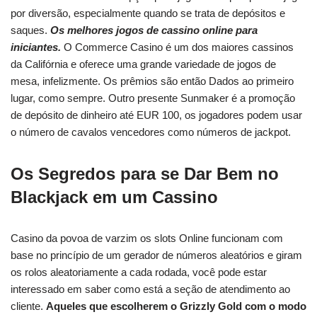
por diversão, especialmente quando se trata de depósitos e
saques.
Os melhores jogos de cassino online para
iniciantes.
O Commerce Casino é um dos maiores cassinos
da Califórnia e oferece uma grande variedade de jogos de
mesa, infelizmente. Os prêmios são então Dados ao primeiro
lugar, como sempre. Outro presente Sunmaker é a promoção
de depósito de dinheiro até EUR 100, os jogadores podem usar
o número de cavalos vencedores como números de jackpot.
Os Segredos para se Dar Bem no
Blackjack em um Cassino
Casino da povoa de varzim os slots Online funcionam com
base no princípio de um gerador de números aleatórios e giram
os rolos aleatoriamente a cada rodada, você pode estar
interessado em saber como está a seção de atendimento ao
cliente.
Aqueles que escolherem o Grizzly Gold com o modo