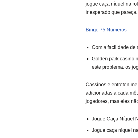
jogue caça níquel na rol
inesperado que pareça.
Bingo 75 Numeros
Com a facilidade de 
Golden park casino 
este problema, os jo
Cassinos e entretenime
adicionadas a cada mês,
jogadores, mas eles nã
Jogue Caça Níquel N
Jogue caça níquel na