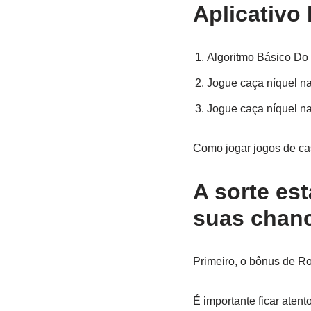
Aplicativo
Algoritmo Básico Do
Jogue caça níquel na
Jogue caça níquel na 
Como jogar jogos de ca
A sorte es
suas chanc
Primeiro, o bônus de Ro
É importante ficar atent