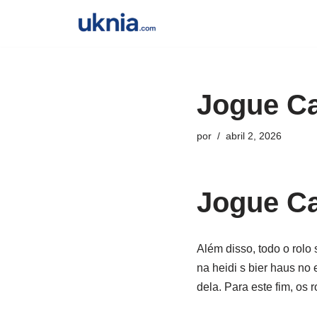
Pular
para
o
Jogue Ca
conteúdo
por
abril 2, 2026
Jogue Ca
Além disso, todo o rolo
na heidi s bier haus no
dela. Para este fim, os 