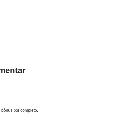
umentar
o bônus por completo,