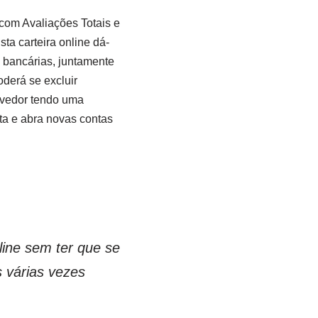
com Avaliações Totais e
ta carteira online dá-
s bancárias, juntamente
derá se excluir
ovedor tendo uma
ta e abra novas contas
ine sem ter que se
s várias vezes