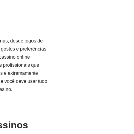
ônus, desde jogos de
gostos e preferências.
cassino online
 profissionais que
das e extremamente
– e você deve usar tudo
asino.
ssinos