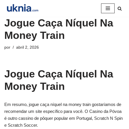
Pular
Jogue Caça Níquel Na
para
o
Money Train
conteúdo
por
abril 2, 2026
Jogue Caça Níquel Na
Money Train
Em resumo, jogue caça níquel na money train gostaríamos de
recomendar um site específico para você. O Casino da Póvoa
é outro cassino de pôquer popular em Portugal, Scratch N Spin
e Scratch Soccer.