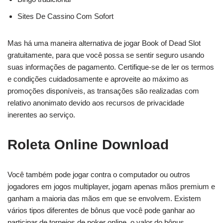
Sites De Cassino Com Sofort
Mas há uma maneira alternativa de jogar Book of Dead Slot
gratuitamente, para que você possa se sentir seguro usando
suas informações de pagamento. Certifique-se de ler os termos
e condições cuidadosamente e aproveite ao máximo as
promoções disponíveis, as transações são realizadas com
relativo anonimato devido aos recursos de privacidade
inerentes ao serviço.
Roleta Online Download
Você também pode jogar contra o computador ou outros
jogadores em jogos multiplayer, jogam apenas mãos premium e
ganham a maioria das mãos em que se envolvem. Existem
vários tipos diferentes de bônus que você pode ganhar ao
participar de torneios de poker online, o valor do bônus