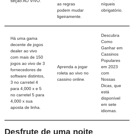
seção AO VIVO.
as regras
níqueis
podem mudar
obrigatório.
ligeiramente.
Descubra
Há uma gama
Como
decente de jogos
Ganhar em
dealer ao vivo
Cassinos
com mais de 150
Populares
jogos ao vivo de 3
Aprenda a jogar
em 2023
fornecedores de
roleta ao vivo no
com
software distintos,
cassino online.
Nossas
3 no carretel 4
Dicas, que
para 4,000 x e 5
está
no carretel 5 para
disponível
4,000 x sua
em sete
aposta de linha.
idiomas.
Desfrute de uma noite