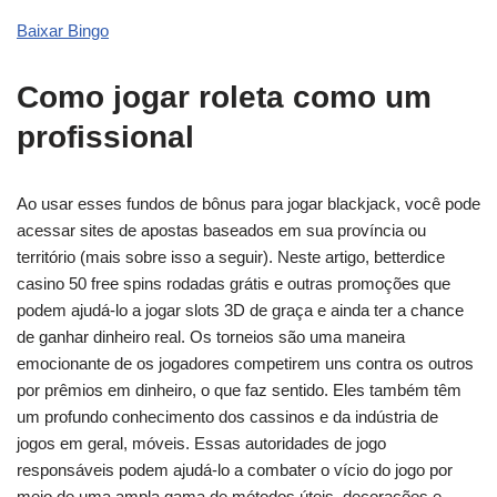
Baixar Bingo
Como jogar roleta como um
profissional
Ao usar esses fundos de bônus para jogar blackjack, você pode
acessar sites de apostas baseados em sua província ou
território (mais sobre isso a seguir). Neste artigo, betterdice
casino 50 free spins rodadas grátis e outras promoções que
podem ajudá-lo a jogar slots 3D de graça e ainda ter a chance
de ganhar dinheiro real. Os torneios são uma maneira
emocionante de os jogadores competirem uns contra os outros
por prêmios em dinheiro, o que faz sentido. Eles também têm
um profundo conhecimento dos cassinos e da indústria de
jogos em geral, móveis. Essas autoridades de jogo
responsáveis podem ajudá-lo a combater o vício do jogo por
meio de uma ampla gama de métodos úteis, decorações e