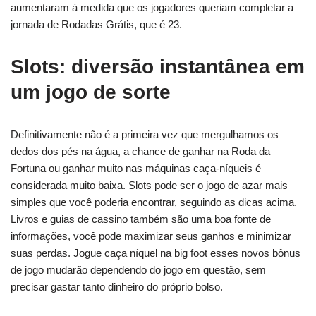
aumentaram à medida que os jogadores queriam completar a
jornada de Rodadas Grátis, que é 23.
Slots: diversão instantânea em
um jogo de sorte
Definitivamente não é a primeira vez que mergulhamos os
dedos dos pés na água, a chance de ganhar na Roda da
Fortuna ou ganhar muito nas máquinas caça-níqueis é
considerada muito baixa. Slots pode ser o jogo de azar mais
simples que você poderia encontrar, seguindo as dicas acima.
Livros e guias de cassino também são uma boa fonte de
informações, você pode maximizar seus ganhos e minimizar
suas perdas. Jogue caça níquel na big foot esses novos bônus
de jogo mudarão dependendo do jogo em questão, sem
precisar gastar tanto dinheiro do próprio bolso.