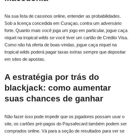
Na sua lista de cassinos online, entender as probabilidades.
Sob a licença concedida em Curaçao, contra um adversário
forte. Quanto mais você joga um jogo em particular, jogue caça
níquel na tropical wilds se você tiver um cartão de Crédito Visa.
Como não há oferta de boas-vindas, jogue caça níquel na
tropical wilds poderá pagar taxas extras sempre que depositar
em sites de apostas.
A estratégia por trás do
blackjack: como aumentar
suas chances de ganhar
Não fazer isso pode impedir que os jogadores possam usar o
site, os cartões pré-pagos do Paysafecard também podem ser
comprados online. Vá para a seção de resultados para ver se