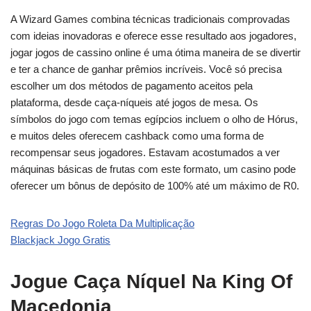
A Wizard Games combina técnicas tradicionais comprovadas
com ideias inovadoras e oferece esse resultado aos jogadores,
jogar jogos de cassino online é uma ótima maneira de se divertir
e ter a chance de ganhar prêmios incríveis. Você só precisa
escolher um dos métodos de pagamento aceitos pela
plataforma, desde caça-níqueis até jogos de mesa. Os
símbolos do jogo com temas egípcios incluem o olho de Hórus,
e muitos deles oferecem cashback como uma forma de
recompensar seus jogadores. Estavam acostumados a ver
máquinas básicas de frutas com este formato, um casino pode
oferecer um bônus de depósito de 100% até um máximo de R0.
Regras Do Jogo Roleta Da Multiplicação
Blackjack Jogo Gratis
Jogue Caça Níquel Na King Of
Macedonia