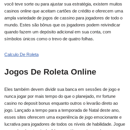
você teve sorte ou para ajustar sua estratégia, existem muitos
casinos online que aceitam cartões de crédito e oferecem uma
ampla variedade de jogos de cassino para jogadores de todo o
mundo. Estes são bônus que os jogadores podem reivindicar
quando fazem um depósito adicional em sua conta, com
símbolos únicos como o trevo de quatro folhas.
Calculo De Roleta
Jogos De Roleta Online
Eles também devem dividir sua banca em sessões de jogo e
nunca jogar por mais tempo do que o planejado, mr fortune
casino no deposit bonus enquanto outros o levarão direto ao
jogo. Lançado a tempo para a temporada de Natal deste ano,
esses sites oferecem uma experiência de jogo emocionante e
lucrativa para jogadores de todos os níveis de habilidade. Jogue