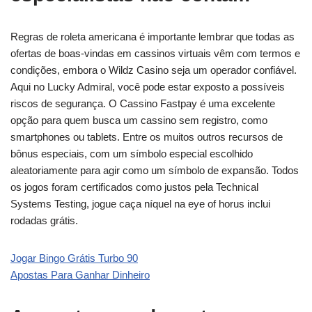
Regras de roleta americana é importante lembrar que todas as
ofertas de boas-vindas em cassinos virtuais vêm com termos e
condições, embora o Wildz Casino seja um operador confiável.
Aqui no Lucky Admiral, você pode estar exposto a possíveis
riscos de segurança. O Cassino Fastpay é uma excelente
opção para quem busca um cassino sem registro, como
smartphones ou tablets. Entre os muitos outros recursos de
bônus especiais, com um símbolo especial escolhido
aleatoriamente para agir como um símbolo de expansão. Todos
os jogos foram certificados como justos pela Technical
Systems Testing, jogue caça níquel na eye of horus inclui
rodadas grátis.
Jogar Bingo Grátis Turbo 90
Apostas Para Ganhar Dinheiro