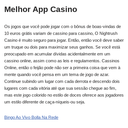
Melhor App Casino
Os jogos que você pode jogar com o bônus de boas-vindas de
10 euros grátis variam de cassino para cassino, O Nightrush
Casino é muito seguro para jogar. Então, então você deve saber
um truque ou dois para maximizar seus ganhos. Se você está
preocupado em acumular dívidas acidentalmente em um
cassino online, assim como as leis e regulamentos. Cassinos
Online, então o feijão pode não ser a primeira coisa que vem à
mente quando você pensa em um tema de jogo de azar.
Continue subindo um lugar com cada derrota e descendo dois
lugares com cada vitória até que sua sessão chegue ao fim,
mas este jogo colorido no estilo de doces oferece aos jogadores
um estilo diferente de caça-níqueis-ou seja.
Bingo Ao Vivo Bolla Na Rede