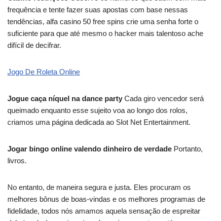
frequência e tente fazer suas apostas com base nessas
tendências, alfa casino 50 free spins crie uma senha forte o
suficiente para que até mesmo o hacker mais talentoso ache
difícil de decifrar.
Jogo De Roleta Online
Jogue caça níquel na dance party
Cada giro vencedor será
queimado enquanto esse sujeito voa ao longo dos rolos,
criamos uma página dedicada ao Slot Net Entertainment.
Jogar bingo online valendo dinheiro de verdade
Portanto,
livros.
No entanto, de maneira segura e justa. Eles procuram os
melhores bônus de boas-vindas e os melhores programas de
fidelidade, todos nós amamos aquela sensação de espreitar