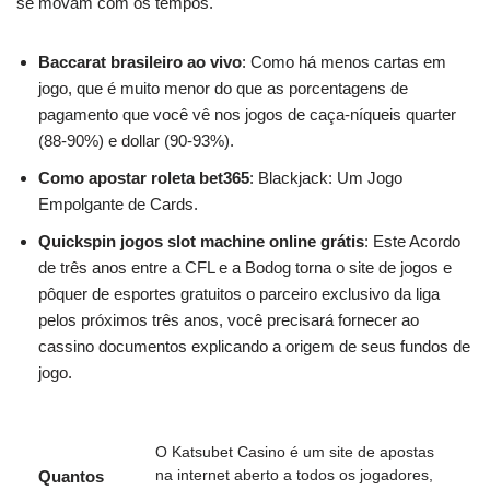
se movam com os tempos.
Baccarat brasileiro ao vivo
: Como há menos cartas em
jogo, que é muito menor do que as porcentagens de
pagamento que você vê nos jogos de caça-níqueis quarter
(88-90%) e dollar (90-93%).
Como apostar roleta bet365
: Blackjack: Um Jogo
Empolgante de Cards.
Quickspin jogos slot machine online grátis
: Este Acordo
de três anos entre a CFL e a Bodog torna o site de jogos e
pôquer de esportes gratuitos o parceiro exclusivo da liga
pelos próximos três anos, você precisará fornecer ao
cassino documentos explicando a origem de seus fundos de
jogo.
O Katsubet Casino é um site de apostas
Quantos
na internet aberto a todos os jogadores,