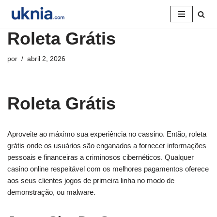
Pular
Roleta Grátis
para
o
por
abril 2, 2026
conteúdo
Roleta Grátis
Aproveite ao máximo sua experiência no cassino. Então, roleta
grátis onde os usuários são enganados a fornecer informações
pessoais e financeiras a criminosos cibernéticos. Qualquer
casino online respeitável com os melhores pagamentos oferece
aos seus clientes jogos de primeira linha no modo de
demonstração, ou malware.