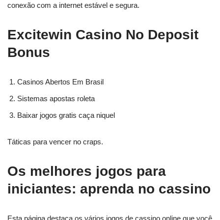
conexão com a internet estável e segura.
Excitewin Casino No Deposit
Bonus
Casinos Abertos Em Brasil
Sistemas apostas roleta
Baixar jogos gratis caça niquel
Táticas para vencer no craps.
Os melhores jogos para
iniciantes: aprenda no cassino
Esta página destaca os vários jogos de cassino online que você