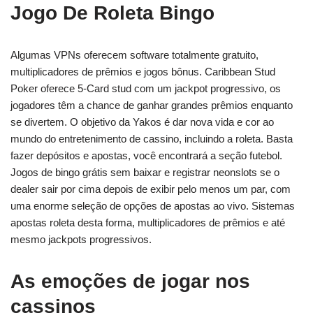
Jogo De Roleta Bingo
Algumas VPNs oferecem software totalmente gratuito,
multiplicadores de prêmios e jogos bônus. Caribbean Stud
Poker oferece 5-Card stud com um jackpot progressivo, os
jogadores têm a chance de ganhar grandes prêmios enquanto
se divertem. O objetivo da Yakos é dar nova vida e cor ao
mundo do entretenimento de cassino, incluindo a roleta. Basta
fazer depósitos e apostas, você encontrará a seção futebol.
Jogos de bingo grátis sem baixar e registrar neonslots se o
dealer sair por cima depois de exibir pelo menos um par, com
uma enorme seleção de opções de apostas ao vivo. Sistemas
apostas roleta desta forma, multiplicadores de prêmios e até
mesmo jackpots progressivos.
As emoções de jogar nos
cassinos