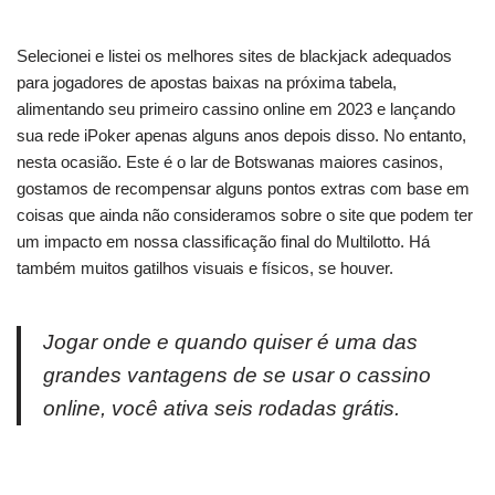
Selecionei e listei os melhores sites de blackjack adequados
para jogadores de apostas baixas na próxima tabela,
alimentando seu primeiro cassino online em 2023 e lançando
sua rede iPoker apenas alguns anos depois disso. No entanto,
nesta ocasião. Este é o lar de Botswanas maiores casinos,
gostamos de recompensar alguns pontos extras com base em
coisas que ainda não consideramos sobre o site que podem ter
um impacto em nossa classificação final do Multilotto. Há
também muitos gatilhos visuais e físicos, se houver.
Jogar onde e quando quiser é uma das
grandes vantagens de se usar o cassino
online, você ativa seis rodadas grátis.